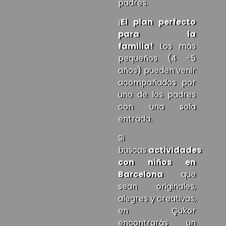
padres.
¡
El plan perfecto
para la
familia!
Los más
pequeños (4 -5
años) pueden venir
acompañados por
uno de los padres
con una sola
entrada.
Si
buscas
actividades
con niños en
Barcelona
que
sean originales,
alegres y creativas,
en Çukor
encontrarás un