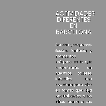
ACTIVIDADES
DIFERENTES
EN
BARCELONA
Sonrisas, sorpresas,
ilusión, fantasía y
momentos
mágicos es lo que
encontrarás en
nuestros talleres
infantiles. Una
aventura para vivir
en familia que deja
boquiabiertos a los
niños como a sus