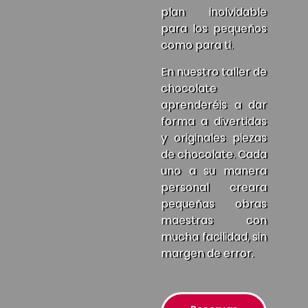
plan inolvidable
para los pequeños
como para ti.
En nuestro taller de
chocolate
aprenderéis a dar
forma a divertidas
y originales piezas
de chocolate. Cada
uno a su manera
personal creara
pequeñas obras
maestras con
mucha facilidad, sin
margen de error.