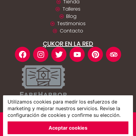
Tienda
Talleres
Blog
Testimonios
Contacto
ÇUKOR EN LA RED
Utilizamos cookies para medir los esfuerzos de
marketing y mejorar nuestros servicios. Revise la
configuración de cookies y confirme su elección.
Copyright © 2013-2026 ÇUKOR
Aceptar cookies